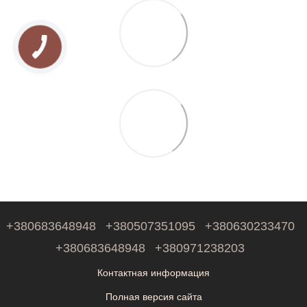
+380683648948
+380507351095
+380630233470
+380683648948
+380971238203
Контактная информация
Полная версия сайта