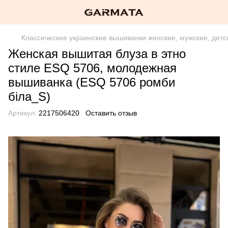
Классические украинские вышиванки женские, мужские, детс
Женская вышитая блуза в этно
стиле ESQ 5706, молодежная
вышиванка (ESQ 5706 ромби
біла_S)
Артикул:
2217506420
Оставить отзыв