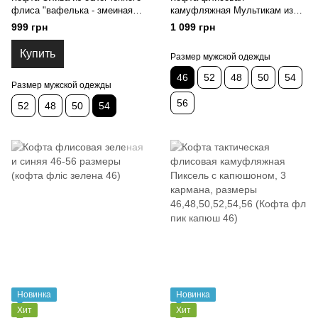
флиса "вафелька - змеиная
камуфляжная Мультикам из
кожа", с липучками, 3 кармана,
плотного флиса, с капюшоном,
999 грн
1 099 грн
48,50,52,54р-р 54 (кофта
с липучками, 4 кармана, 46-56
вафелька 54)
р-р (кофта флис Мульт капюш
Купить
Размер мужской одежды
46)
46
52
48
50
54
Размер мужской одежды
56
52
48
50
54
Новинка
Новинка
Хит
Хит