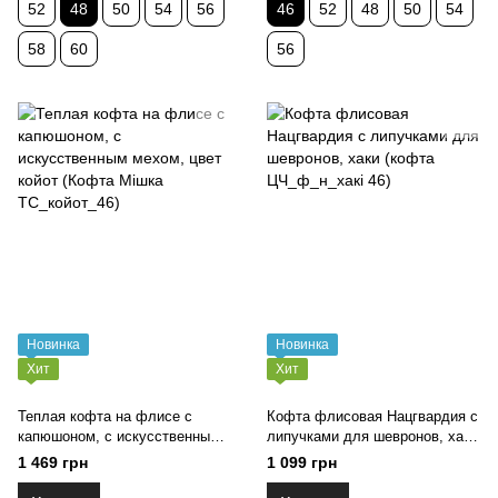
52
48
50
54
56
46
52
48
50
54
58
60
56
Новинка
Новинка
Хит
Хит
Теплая кофта на флисе с
Кофта флисовая Нацгвардия с
капюшоном, с искусственным
липучками для шевронов, хаки
мехом, цвет койот (Кофта
(кофта ЦЧ_ф_н_хакі 46)
1 469 грн
1 099 грн
Мішка ТС_койот_46)