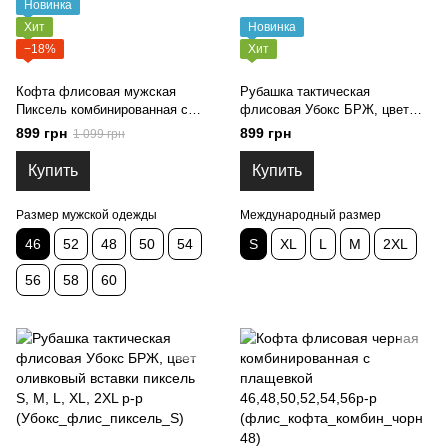
Новинка
Хит
Новинка
−18%
Хит
Кофта флисовая мужская
Рубашка тактическая
Пиксель комбинированная с
флисовая Убокс БРЖ, цвет
плащевкой, тактическая, с
оливковый вставки мультикам
899 грн
899 грн
1 099 грн
липучками,
S, M, L, XL, 2XL р-р
46,48,50,52,54,56,58,60р
(Убокс_флис_мультикам_S)
Купить
Купить
(кофтМY фл комб пикс пл 46)
Размер мужской одежды
Международный размер
46
52
48
50
54
S
XL
L
M
2XL
56
58
60