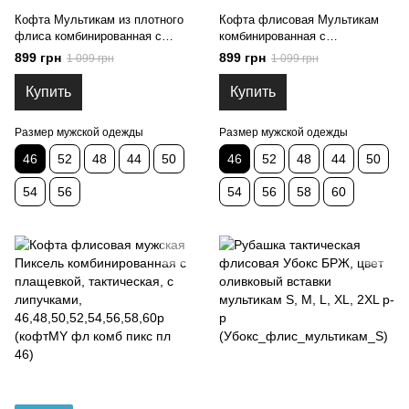
Кофта Мультикам из плотного
Кофта флисовая Мультикам
флиса комбинированная с
комбинированная с
тканью олива, с липучками, 4
плащевкой,мужская
899 грн
899 грн
1 099 грн
1 099 грн
кармана, 46-56 р-р (кофта
тактическая,с липучками под
мультикам комби_к_о)
шевроны (кофтМY фл комб
Купить
Купить
мульт пл46)
Размер мужской одежды
Размер мужской одежды
46
52
48
44
50
46
52
48
44
50
54
56
54
56
58
60