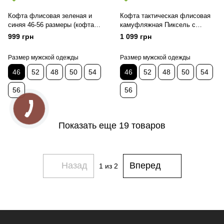
Кофта флисовая зеленая и
Кофта тактическая флисовая
синяя 46-56 размеры (кофта
камуфляжная Пиксель с
фліс зелена 46)
капюшоном, 3 кармана,
999 грн
1 099 грн
размеры 46,48,50,52,54,56
(Кофта фл пик капюш 46)
Размер мужской одежды
Размер мужской одежды
46
52
48
50
54
46
52
48
50
54
56
56
Показать еще 19 товаров
Назад
Вперед
1
из 2