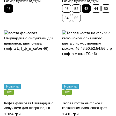
Размер мужской одежды
Размер мужской одежды
46
46
52
48
44
50
54
56
Новинка
Новинка
Хит
Хит
Кофта флисовая Нацгвардия с
Теплая кофта на флисе с
липучками для шевронов, цвет
капюшоном оливкового цвета с
олива (кофта ЦЧ_ф_н_св/ол
искусственным мехом,
1 154 грн
1 416 грн