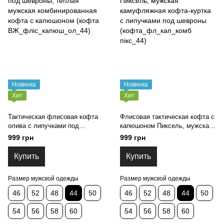
Новинка
Новинка
Хит
Хит
Тактическая флисовая кофта
Флисовая тактическая кофта с
олива с липучками под
капюшоном Пиксель, мужская
шевроны, теплая мужская
камуфляжная кофта-куртка с
999 грн
999 грн
комбинированная кофта с
липучками под шевроны
капюшоном (кофта
(кофта_фл_кап_комб пікс_44)
Купить
Купить
ВЖ_фліс_капюш_ол_44)
Размер мужской одежды
Размер мужской одежды
46
52
48
44
50
46
52
48
44
50
54
56
58
60
54
56
58
60