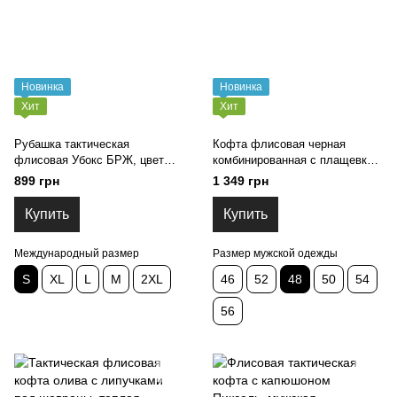
Новинка
Новинка
Хит
Хит
Рубашка тактическая
Кофта флисовая черная
флисовая Убокс БРЖ, цвет
комбинированная с плащевкой
оливковый вставки пиксель S,
46,48,50,52,54,56р-р
899 грн
1 349 грн
M, L, XL, 2XL р-р
(флис_кофта_комбин_чорн 48)
(Убокс_флис_пиксель_S)
Купить
Купить
Международный размер
Размер мужской одежды
S
XL
L
M
2XL
46
52
48
50
54
56