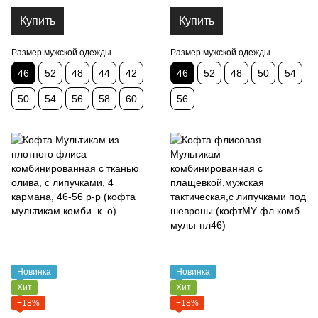
46)
46,48,50,52,54,56 р-р (кофта
мішка ТС 46)
Купить
Купить
Размер мужской одежды
Размер мужской одежды
46
52
48
44
42
46
52
48
50
54
50
54
56
58
60
56
Новинка
Новинка
Хит
Хит
−18%
−18%