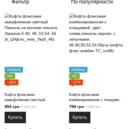
Фильтр
По популярности
Новинка
Новинка
Хит
Хит
−26%
−27%
Кофта флисовая
Кофта флисовая
камуфляжная светлый
комбинированная с плащевкой,
Пиксель на молнии пиксель
цвет олива,пиксель,черная, с
854 грн
799 грн
1 154 грн
1 099 грн
Украина-5 46, 48, 52,54, 56
липучками, 46,48,50,52,54,56р-
(k_ЦЧфліс_пикс_Укр5_46)
р (кофта флис комбин
Купить
Купить
ТС_ол48)