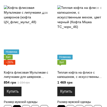
Новинка
Хит
Новинка
−26%
Хит
Кофта флисовая Мультикам с
Теплая кофта на флисе с
липучками для шевронов
капюшоном, с искусственным
(кофта ЦЧ_флис_мульт_48)
мехом, цвет черный (Кофта
854 грн
1 469 грн
1 154 грн
Мішка ТС_чорн_46)
Купить
Купить
Размер мужской одежды
Размер мужской одежды