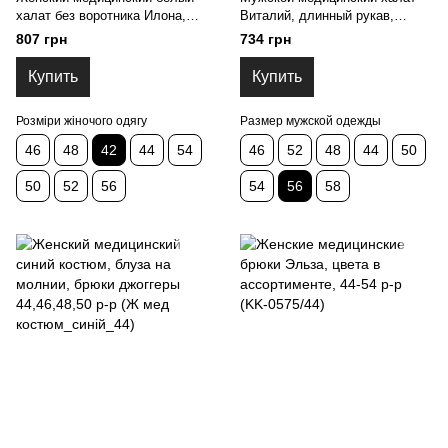
халат без воротника Илона,
Виталий, длинный рукав,
рукав три четверти,
воротник стойка, цвет белый
807 грн
734 грн
42,44,46,48,50,52,54,56 р-р (KK-
Размер 44, 46, 48, 50, 52, 54.
0582/42)
(KK-0518/56)
Купить
Купить
Розміри жіночого одягу
Размер мужской одежды
46
48
42
44
54
46
52
48
44
50
50
52
56
54
56
58