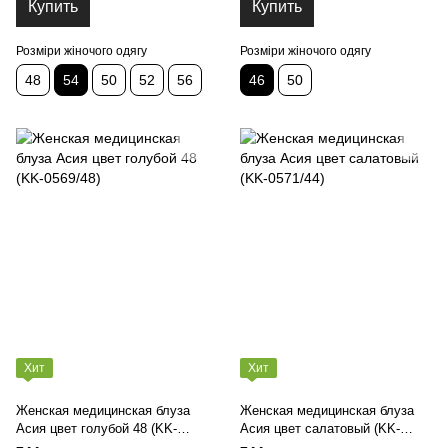
Купить
Купить
Розміри жіночого одягу
Розміри жіночого одягу
48
54
50
52
56
46
50
Хит
Хит
Женская медицинская блуза
Женская медицинская блуза
Асия цвет голубой 48 (KK-
Асия цвет салатовый (KK-
0569/48)
0571/44)