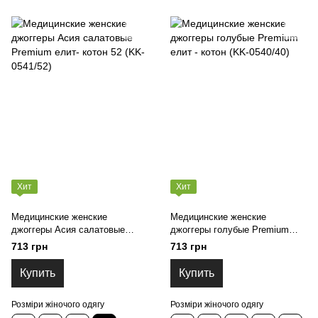
Хит
Хит
Медицинские женские
Медицинские женские
джоггеры Асия салатовые
джоггеры голубые Premium
Premium елит- котон 52 (KK-
елит - котон (KK-0540/40)
713 грн
713 грн
0541/52)
Купить
Купить
Розміри жіночого одягу
Розміри жіночого одягу