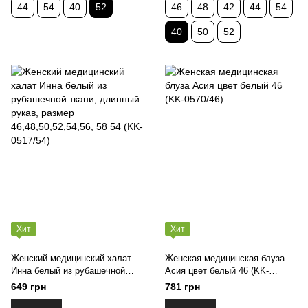
44
54
40
52
46
48
42
44
54
40
50
52
Хит
Хит
Женский медицинский халат
Женская медицинская блуза
Инна белый из рубашечной
Асия цвет белый 46 (KK-
ткани, длинный рукав, размер
0570/46)
649 грн
781 грн
46,48,50,52,54,56, 58 54 (KK-
0517/54)