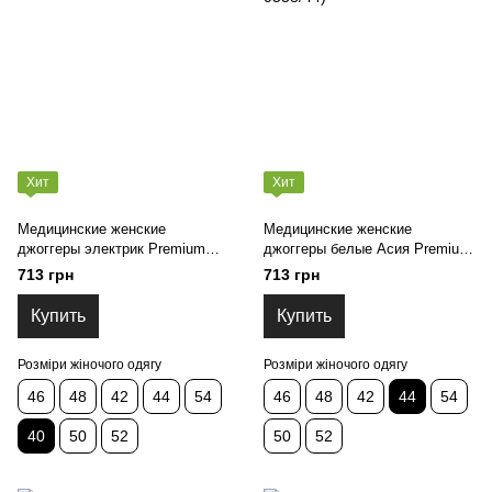
Хит
Хит
Медицинские женские
Медицинские женские
джоггеры электрик Premium
джоггеры белые Асия Premium
елит- котон (KK-0543/40)
елит-котон 44 (KK-0538/44)
713 грн
713 грн
Купить
Купить
Розміри жіночого одягу
Розміри жіночого одягу
46
48
42
44
54
46
48
42
44
54
40
50
52
50
52