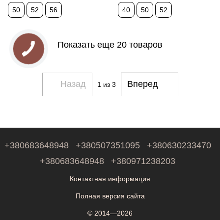
50
52
56
40
50
52
Показать еще 20 товаров
Назад
Вперед
1
из 3
+380683648948
+380507351095
+380630233470
+380683648948
+380971238203
Контактная информация
Полная версия сайта
© 2014—2026