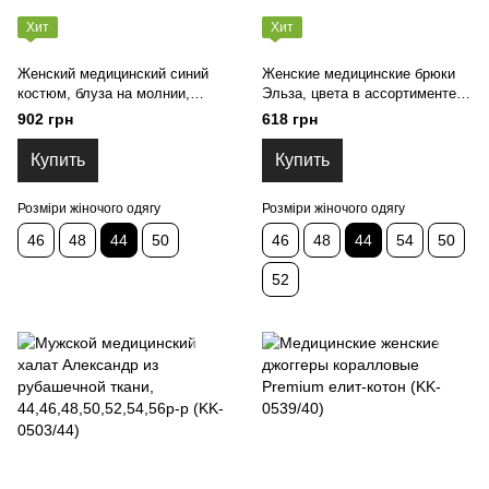
Хит
Хит
Женский медицинский синий
Женские медицинские брюки
костюм, блуза на молнии,
Эльза, цвета в ассортименте,
брюки джоггеры 44,46,48,50 р-р
44-54 р-р (KK-0575/44)
902 грн
618 грн
(Ж мед костюм_синій_44)
Купить
Купить
Розміри жіночого одягу
Розміри жіночого одягу
46
48
44
50
46
48
44
54
50
52