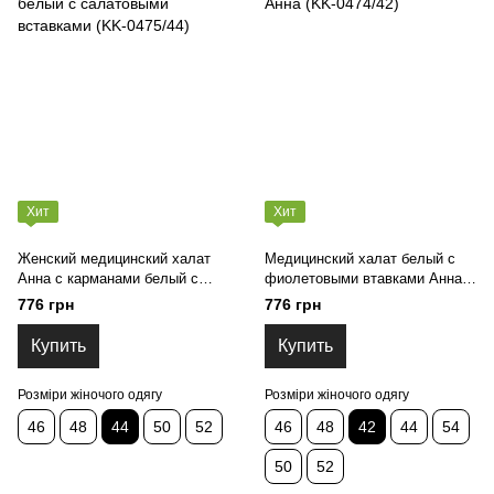
Хит
Хит
Женский медицинский халат
Медицинский халат белый с
Анна с карманами белый с
фиолетовыми втавками Анна
салатовыми вставками (KK-
(KK-0474/42)
776 грн
776 грн
0475/44)
Купить
Купить
Розміри жіночого одягу
Розміри жіночого одягу
46
48
44
50
52
46
48
42
44
54
50
52