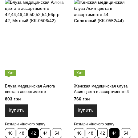
Хит
Хит
Блуза медицинская Avrora
Женская медицинская блуза
цвета в ассортименте
Асия цвета в ассортименте 44,
42,44,46,48,50,52,54,56р-р 42,
Салатовый (KK-0552/44)
803 грн
766 грн
Мятный (KK-0506/42)
Купить
Купить
Розміри жіночого одягу
Розміри жіночого одягу
46
48
42
44
54
46
48
42
44
54