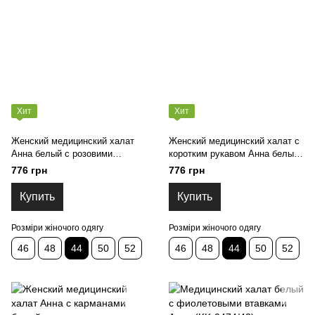
Хит
Хит
Женский медицинский халат
Женский медицинский халат с
Анна белый с розовими
коротким рукавом Анна белый
вставками (KK-0473/44)
с бордовыми вставками (KK-
776 грн
776 грн
0476/44)
Купить
Купить
Розміри жіночого одягу
Розміри жіночого одягу
46
48
44
50
52
46
48
44
50
52