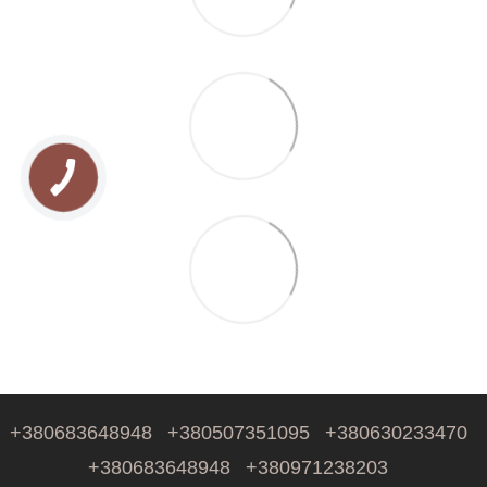
+380683648948
+380507351095
+380630233470
+380683648948
+380971238203