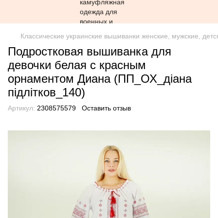
Классические украинские вышиванки женские, мужские, детс
Подростковая вышиванка для
девочки белая с красным
орнаментом Диана (ПП_ОХ_діана
підлітков_140)
Артикул:
2308575579
Оставить отзыв