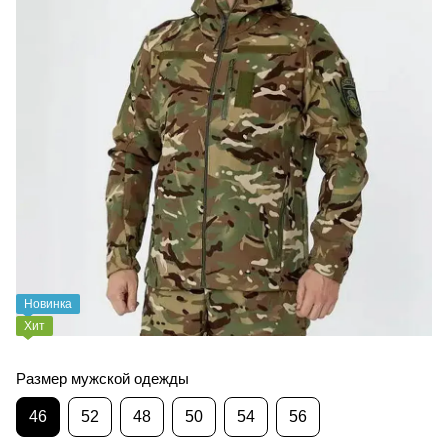
Новинка
Хит
Размер мужской одежды
46
52
48
50
54
56