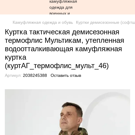
Камуфляжная одежда и обувь
Куртки демисезонные (софтш
Куртка тактическая демисезонная
термофлис Мультикам, утепленная
водоотталкивающая камуфляжная
куртка
(куртАГ_термофлис_мульт_46)
Артикул:
2038245388
Оставить отзыв