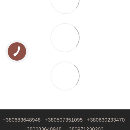
+380683648948
+380507351095
+380630233470
+380683648948
+380971238203