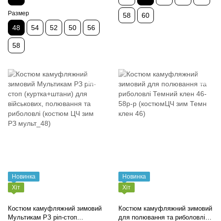
Размер
58
60
48
54
52
50
56
58
Новинка
Новинка
Хіт
Хіт
Костюм камуфляжний зимовий
Костюм камуфляжний зимовий
Мультикам РЗ ріп-стоп
для полювання та риболовлі