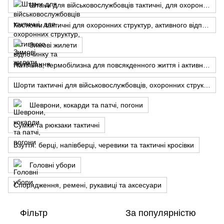
Штани для військовослужбовців тактичні, для охоронних структур, активного відпочинку та полювання
Костюми тактичні для охоронних структур, активного відпочинку, полювання та риболовлі
Зимові жилети
Натільна, термобілизна для повсякденного життя і активного відпочинку чоловіча і жіноча
Шорти тактичні для військовослужбовців, охоронних структур, відпочинку, полювання та риболовлі
Шеврони, кокарди та патчі, погони
Сумки та рюкзаки тактичні
Взуття: берці, напівберці, черевики та тактичні кросівки
Головні убори
Спорядження, ремені, рукавиці та аксесуари
Фільтр
За популярністю