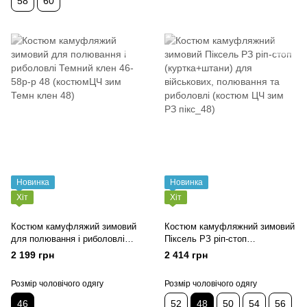
58
60
Новинка
Новинка
Хіт
Хіт
Костюм камуфляжий зимовий
Костюм камуфляжний зимовий
для полювання і риболовлі
Піксель РЗ ріп-стоп
Темний клен 46-58р-р 48
(куртка+штани) для військових,
2 199 грн
2 414 грн
(костюмЦЧ зим Темн клен 48)
полювання та риболовлі
(костюм ЦЧ зим РЗ пікс_48)
Розмір чоловічого одягу
Розмір чоловічого одягу
46
52
48
50
54
56