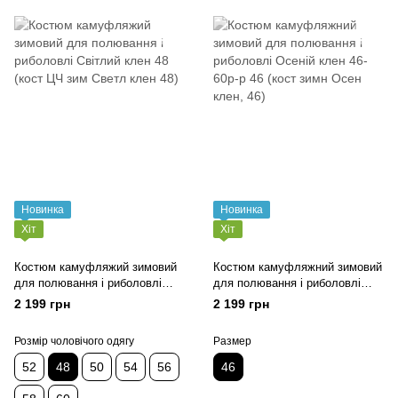
Новинка
Новинка
Хіт
Хіт
Костюм камуфляжий зимовий
Костюм камуфляжний зимовий
для полювання і риболовлі
для полювання і риболовлі
Світлий клен 48 (кост ЦЧ зим
Осеній клен 46-60р-р 46 (кост
2 199 грн
2 199 грн
Светл клен 48)
зимн Осен клен, 46)
Розмір чоловічого одягу
Размер
52
48
50
54
56
46