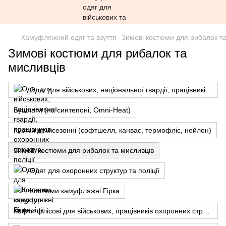
Камуфляжний одяг та взуття
Зимові костюми для рибалок та
Зимові костюми для рибалок та
мисливців
Одяг для військових, національної гвардії, працівників охоронних структур, поліції
Бушлати (на синтепоні, Omni-Heat)
Куртки демісезонні (софтшелл, канвас, термофліс, нейлон)
Зимові костюми для рибалок та мисливців
Одяг для охоронних структур та поліції
Костюми камуфляжні Гірка
Кофти флісові для військових, працівників охоронних структур, поліції, нац. гвардії усіх сезонів