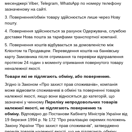
месенджері Viber,
Telegram, WhatsApp по номеру телефону
зазначеному на сайті.
3. Повернення/обмін товару здійснюється лише через Нову
пошту.
4. Повернення здійснюється за рахунок Одержувача, службою
доставки Нова пошта за тарифами транспортної компанії.
5. Повернення коштів відбувається за домовленістю між
Клієнтом та Продавцем. Переведення коштів на банківську
карту Замовника після отримання та перевірки відправлення
протягом 24 годин з моменту отримання повернутого товару
неналежної якості.
Товари які не підлягають обміну, або поверненню.
Згідно із Законом
«Про захист прав споживачів»
, компанія
може відмовити споживачеві в обміні та поверненні товарів
належної якості, якщо вони відносяться до категорій, що
зазначені у чинному
Переліку непродовольчих товарів
належної якості, не підлягають поверненню та
обміну
.
Відповідно до Постанови Кабінету Міністрів України від
19 березня 1994 р. № 172 "Про реалізацію окремих положень
Закону України "Про захист прав споживачів", затверджено
перелік товарів належної якості, що не підлягають обміну