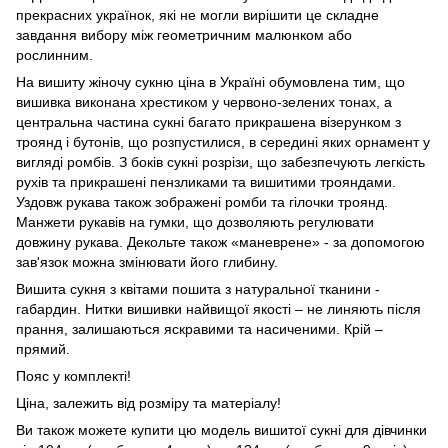
прекрасних українок, які не могли вирішити це складне
завдання вибору між геометричним малюнком або
рослинним.
На вишиту жіночу сукню ціна в Україні обумовлена тим, що
вишивка виконана хрестиком у червоно-зелених тонах, а
центральна частина сукні багато прикрашена візерунком з
троянд і бутонів, що розпустилися, в середині яких орнамент у
вигляді ромбів. З боків сукні розрізи, що забезпечують легкість
рухів та прикрашені пензликами та вишитими трояндами.
Уздовж рукава також зображені ромби та гілочки троянд.
Манжети рукавів на гумки, що дозволяють регулювати
довжину рукава. Декольте також «маневрене» - за допомогою
зав'язок можна змінювати його глибину.
Вишита сукня з квітами пошита з натуральної тканини -
габардин. Нитки вишивки найвищої якості – не линяють після
прання, залишаються яскравими та насиченими. Крій –
прямий.
Пояс у комплекті!
Ціна, залежить від розміру та матеріалу!
Ви також можете купити цю модель вишитої сукні для дівчинки