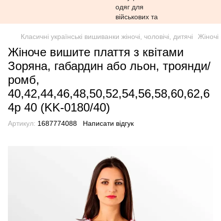
Класичні українські вишиванки жіночі, чоловічі, дитячі
Жіночі
Жіноче вишите плаття з квітами
Зоряна, габардин або льон, троянди/
ромб,
40,42,44,46,48,50,52,54,56,58,60,62,6
4р 40 (KK-0180/40)
Артикул:
1687774088
Написати відгук