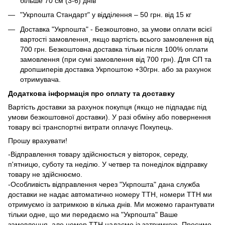
більше 70 см (3-6) днів
"Укрпошта Стандарт" у відділення – 50 грн. від 15 кг
Доставка "Укрпошта" - Безкоштовно, за умови оплати всієї
вартості замовлення, якщо вартість всього замовлення від
700 грн. Безкоштовна доставка тільки після 100% оплати
замовлення (при сумі замовлення від 700 грн). Для СП та
дропшиперів доставка Укрпоштою +30грн. або за рахунок
отримувача.
Додаткова інформація про оплату та доставку
Вартість доставки за рахунок покупця (якщо не підпадає під
умови безкоштовної доставки). У разі обміну або повернення
товару всі транспортні витрати оплачує Покупець.
Прошу врахувати!
-Відправлення товару здійснюється у вівторок, середу,
п'ятницю, суботу та неділю. У четвер та понеділок відправку
товару не здійснюємо.
-Особливість відправлення через "Укрпошта" дана служба
доставки не надає автоматично номеру ТТН, номери ТТН ми
отримуємо із затримкою в кілька днів. Ми можемо гарантувати
тільки одне, що ми передаємо на "Укрпошта" Ваше
замовлення, але номер ТТН надаємо із затримкою. Просимо