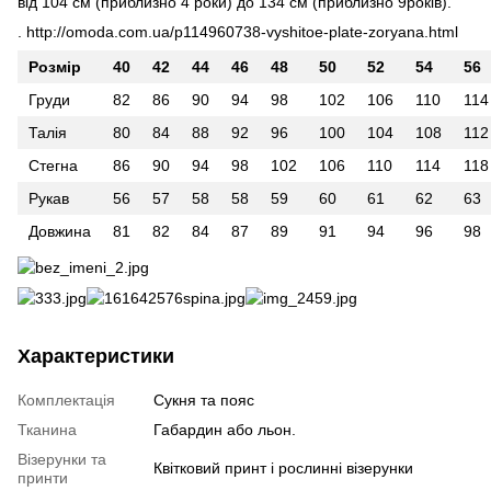
від 104 см (приблизно 4 роки) до 134 см (приблизно 9років).
.
http://omoda.com.ua/p114960738-vyshitoe-plate-zoryana.html
Розмір
40
42
44
46
48
50
52
54
56
Груди
82
86
90
94
98
102
106
110
114
Талія
80
84
88
92
96
100
104
108
112
Стегна
86
90
94
98
102
106
110
114
118
Рукав
56
57
58
58
59
60
61
62
63
Довжина
81
82
84
87
89
91
94
96
98
Характеристики
Комплектація
Сукня та пояс
Тканина
Габардин або льон.
Візерунки та
Квітковий принт і рослинні візерунки
принти