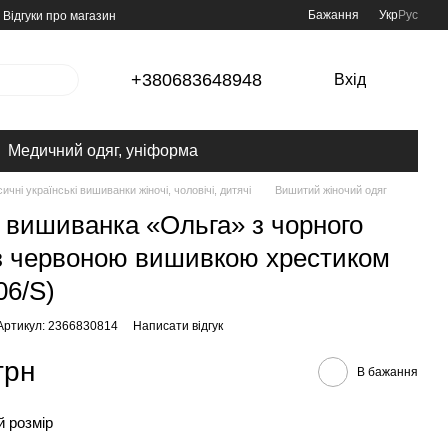
Бажання
Укр
Рус
Відгуки про магазин
+380683648948
Вхід
Медичний одяг, уніформа
ичні українські вишиванки жіночі, чоловічі, дитячі
Вишитий жіночий одяг
 вишиванка «Ольга» з чорного
з червоною вишивкою хрестиком
06/S)
Артикул: 2366830814
Написати відгук
грн
В бажання
 розмір