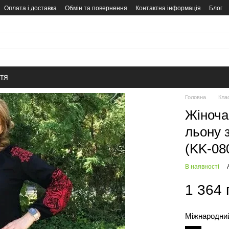
Оплата і доставка
Обмін та повернення
Контактна інформація
Блог
тя
Головна
Клас
Жіноча
льону 
(KK-08
В наявності
1 364 
Міжнародний