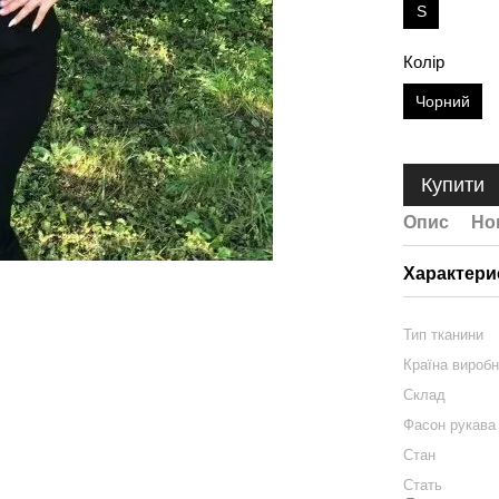
S
Колір
Чорний
Купити
Опис
Но
Характери
Тип тканини
Країна вироб
Склад
Фасон рукава
Стан
Стать