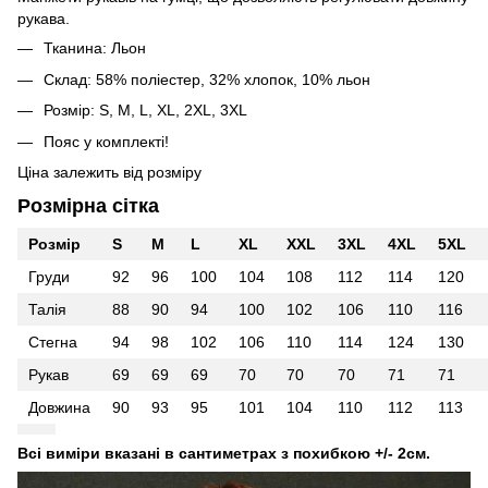
рукава.
Тканина: Льон
Склад: 58% поліестер, 32% хлопок, 10% льон
Розмір: S, M, L, XL, 2XL, 3XL
Пояс у комплекті!
Ціна залежить від розміру
Розмірна сітка
Розмір
S
M
L
XL
XXL
3XL
4XL
5XL
Груди
92
96
100
104
108
112
114
120
Талія
88
90
94
100
102
106
110
116
Стегна
94
98
102
106
110
114
124
130
Рукав
69
69
69
70
70
70
71
71
Довжина
90
93
95
101
104
110
112
113
Всі виміри вказані в сантиметрах з похибкою +/- 2см.