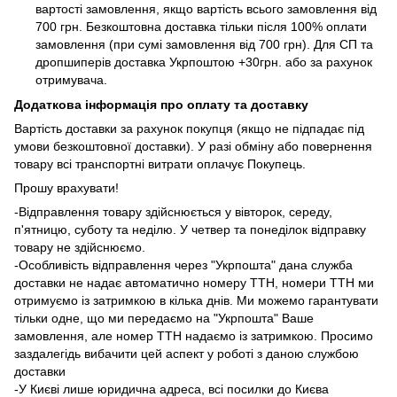
вартості замовлення, якщо вартість всього замовлення від
700 грн. Безкоштовна доставка тільки після 100% оплати
замовлення (при сумі замовлення від 700 грн). Для СП та
дропшиперів доставка Укрпоштою +30грн. або за рахунок
отримувача.
Додаткова інформація про оплату та доставку
Вартість доставки за рахунок покупця (якщо не підпадає під
умови безкоштовної доставки). У разі обміну або повернення
товару всі транспортні витрати оплачує Покупець.
Прошу врахувати!
-Відправлення товару здійснюється у вівторок, середу,
п'ятницю, суботу та неділю. У четвер та понеділок відправку
товару не здійснюємо.
-Особливість відправлення через "Укрпошта" дана служба
доставки не надає автоматично номеру ТТН, номери ТТН ми
отримуємо із затримкою в кілька днів. Ми можемо гарантувати
тільки одне, що ми передаємо на "Укрпошта" Ваше
замовлення, але номер ТТН надаємо із затримкою. Просимо
заздалегідь вибачити цей аспект у роботі з даною службою
доставки
-У Києві лише юридична адреса, всі посилки до Києва