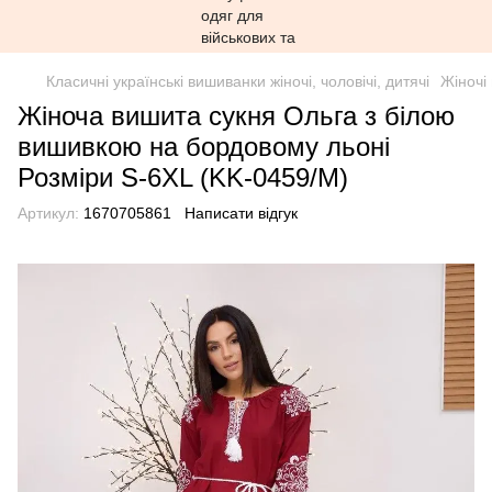
Класичні українські вишиванки жіночі, чоловічі, дитячі
Жіночі
Жіноча вишита сукня Ольга з білою
вишивкою на бордовому льоні
Розміри S-6XL (KK-0459/M)
Артикул:
1670705861
Написати відгук