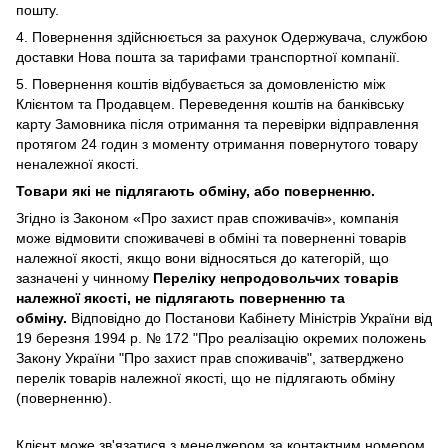
пошту.
4. Повернення здійснюється за рахунок Одержувача, службою
доставки Нова пошта за тарифами транспортної компанії.
5. Повернення коштів відбувається за домовленістю між
Клієнтом та Продавцем. Переведення коштів на банківську
карту Замовника після отримання та перевірки відправлення
протягом 24 годин з моменту отримання повернутого товару
неналежної якості.
Товари які не підлягають обміну, або поверненню.
Згідно із Законом
«Про захист прав споживачів»
, компанія
може відмовити споживачеві в обміні та поверненні товарів
належної якості, якщо вони відносяться до категорій, що
зазначені у чинному
Переліку непродовольчих товарів
належної якості, не підлягають поверненню та
обміну
.
Відповідно до Постанови Кабінету Міністрів України від
19 березня 1994 р. № 172 "Про реалізацію окремих положень
Закону України "Про захист прав споживачів", затверджено
перелік товарів належної якості, що не підлягають обміну
(поверненню).
Клієнт може зв'язатися з менеджером за контактним номером