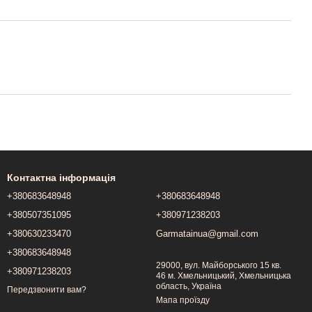
Контактна інформація
+380683648948
+380683648948
+380507351095
+380971238203
+380630233470
Garmatainua@gmail.com
+380683648948
29000, вул. Майборського 15 кв.
+380971238203
46 м. Хмельницький, Хмельницька
область, Україна
Передзвонити вам?
Мапа проїзду