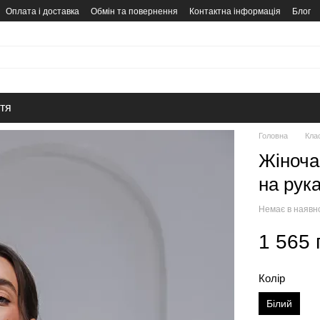
Оплата і доставка
Обмін та повернення
Контактна інформація
Блог
тя
Головна
Клас
Жіноча
на рука
Немає в наявн
1 565 
Колір
Білий