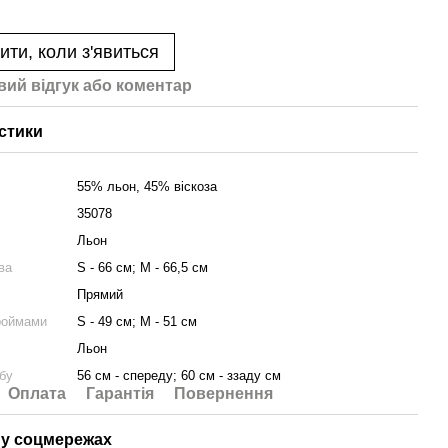
ити, коли з'явиться
вий відгук або коментар
стики
55% льон, 45% віскоза
35078
Льон
ва
S - 66 см; M - 66,5 см
Прямий
роймами
S - 49 см; M - 51 см
Льон
бу
56 см - спереду; 60 см - ззаду см
Оплата
Гарантія
Повернення
у соцмережах