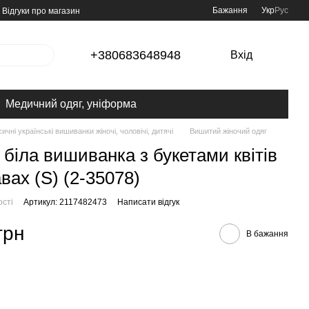
Бажання
Укр
Рус
Відгуки про магазин
+380683648948
Вхід
Медичний одяг, уніформа
ичні українські вишиванки жіночі, чоловічі, дитячі
Вишитий жіночий одяг
 біла вишиванка з букетами квітів
вах (S) (2-35078)
ості
Артикул: 2117482473
Написати відгук
грн
В бажання