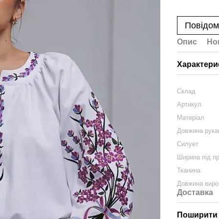
Повідом
Опис
Но
Характери
Склад
Артикул
Матеріал
Довжина рука
Силует
Ширина під п
Тканина
Довжина виро
Доставка
Поширити 