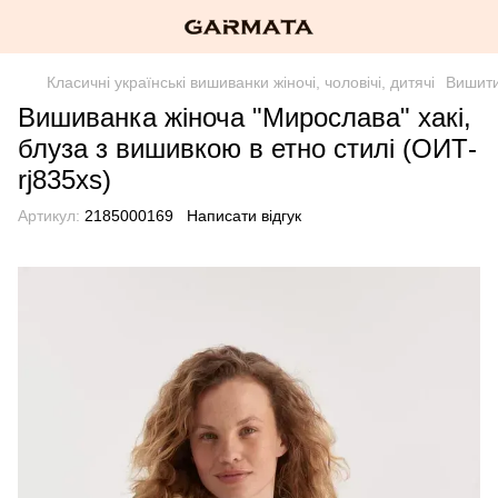
Класичні українські вишиванки жіночі, чоловічі, дитячі
Вишити
Вишиванка жіноча "Мирослава" хакі,
блуза з вишивкою в етно стилі (ОИТ-
rj835xs)
Артикул:
2185000169
Написати відгук