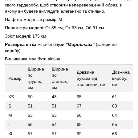
свого гардеробу, щоб створити неперевершений образ, в
якому ви будете виглядати елегантно та стильно.
На фото модель в розмірі М
Параметри моделі: Ог 85 см, От 63 см, Об 91 см
Зріст моделі: 175 см
Розмірна сітка
жіночої блузи
"Мирослава"
(заміри по
виробу).
Вишиванка має бути вільна.
Ширина
Ширина
Довжина
Довжина
по
по
Розмір
рукава від
виробу,
грудях,
стегнах,
горловини, см
см
см
см
XS
50
48
65
61
S
51
51
67
63
M
53
53
68
64
L
55
54
68
65
XL
57
57
69
66