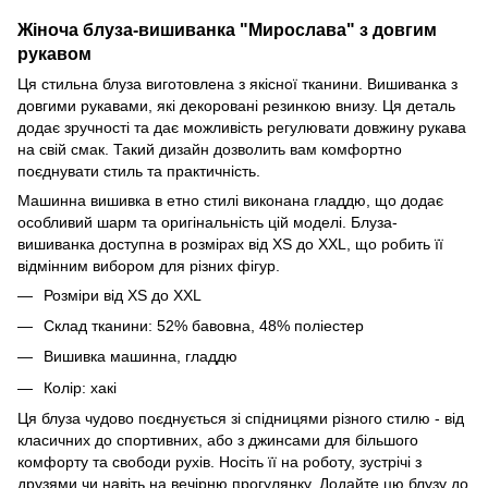
Жіноча блуза-вишиванка "Мирослава
" з довгим
рукавом
Ця стильна блуза виготовлена з якісної тканини. Вишиванка з
довгими рукавами, які декоровані резинкою внизу. Ця деталь
додає зручності та дає можливість регулювати довжину рукава
на свій смак. Такий дизайн дозволить вам комфортно
поєднувати стиль та практичність.
Машинна вишивка в етно стилі виконана гладдю, що додає
особливий шарм та оригінальність цій моделі. Блуза-
вишиванка доступна в розмірах від XS до XXL, що робить її
відмінним вибором для різних фігур.
Розміри від XS до XXL
Склад тканини: 52% бавовна, 48% поліестер
Вишивка машинна, гладдю
Колір: хакі
Ця блуза чудово поєднується зі спідницями різного стилю - від
класичних до спортивних, або з джинсами для більшого
комфорту та свободи рухів. Носіть її на роботу, зустрічі з
друзями чи навіть на вечірню прогулянку. Додайте цю блузу до