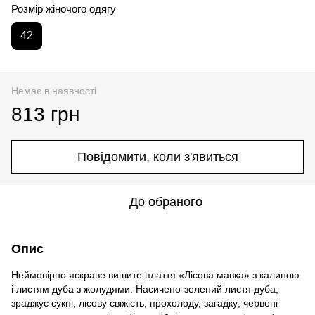
Розмір жіночого одягу
42
Немає в наявності
813 грн
Повідомити, коли з'явиться
До обраного
Опис
Неймовірно яскраве вишите плаття «Лісова мавка» з калиною
і листям дуба з жолудями. Насичено-зелений листя дуба,
зраджує сукні, лісову свіжість, прохолоду, загадку; червоні