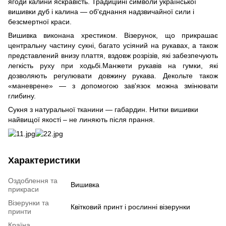
ягоди калини яскравість. Традиційні символи української
вишивки дуб і калина ― об'єднання надзвичайної сили і
безсмертної краси.
Вишивка виконана хрестиком. Візерунок, що прикрашає
центральну частину сукні, багато усіяний на рукавах, а також
представлений внизу плаття, вздовж розрізів, які забезпечують
легкість руху при ходьбі.Манжети рукавів на гумки, які
дозволяють регулювати довжину рукава. Декольте також
«маневрене» ― з допомогою зав'язок можна змінювати
глибину.
Сукня з натуральної тканини ― габардин. Нитки вишивки
найвищої якості – не линяють після прання.
Характеристики
Оздоблення та
Вишивка
прикраси
Візерунки та
Квітковий принт і рослинні візерунки
принти
Країна