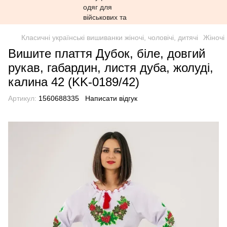
Класичні українські вишиванки жіночі, чоловічі, дитячі
Жіночі
Вишите плаття Дубок, біле, довгий
рукав, габардин, листя дуба, жолуді,
калина 42 (KK-0189/42)
Артикул:
1560688335
Написати відгук