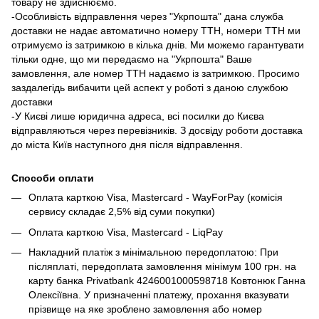
товару не здійснюємо.
-Особливість відправлення через "Укрпошта" дана служба
доставки не надає автоматично номеру ТТН, номери ТТН ми
отримуємо із затримкою в кілька днів. Ми можемо гарантувати
тільки одне, що ми передаємо на "Укрпошта" Ваше
замовлення, але номер ТТН надаємо із затримкою. Просимо
заздалегідь вибачити цей аспект у роботі з даною службою
доставки
-У Києві лише юридична адреса, всі посилки до Києва
відправляються через перевізників. З досвіду роботи доставка
до міста Київ наступного дня після відправлення.
Способи оплати
Оплата карткою Visa, Mastercard - WayForPay (комісія
сервису складає 2,5% від суми покупки)
Оплата карткою Visa, Mastercard - LiqPay
Накладний платіж з мінімальною передоплатою: При
післяплаті, передоплата замовлення мінімум 100 грн. на
карту банка Privatbank 4246001000598718 Ковтонюк Ганна
Олексіївна. У призначенні платежу, прохання вказувати
прізвище на яке зроблено замовлення або номер