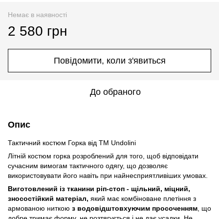
Немає в наявності
2 580 грн
Повідомити, коли з'явиться
До обраного
Опис
Тактичний костюм Горка від TM Undolini
Літній костюм горка розроблений для того, щоб відповідати
сучасним вимогам тактичного одягу, що дозволяє
використовувати його навіть при найнесприятливіших умовах.
Виготовлений із тканини ріп-стоп - щільний, міцний,
зносостійкий матеріал,
який має комбіноване плетіння з
армованою ниткою
з водовідштовхуючим просоченням
, що
добре тримає форму, не розтягується і не дає усадки. Не