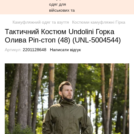
Камуфляжний одяг та взуття
Костюми камуфляжні Гірка
Тактичний Костюм Undolini Горка
Олива Ріп-стоп (48) (UNL-5004544)
Артикул:
2201128648
Написати відгук