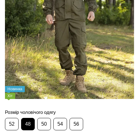
Новинка
Хіт
Розмір чоловічого одягу
52
48
50
54
56