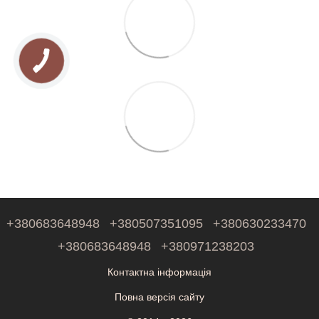
+380683648948
+380507351095
+380630233470
+380683648948
+380971238203
Контактна інформація
Повна версія сайту