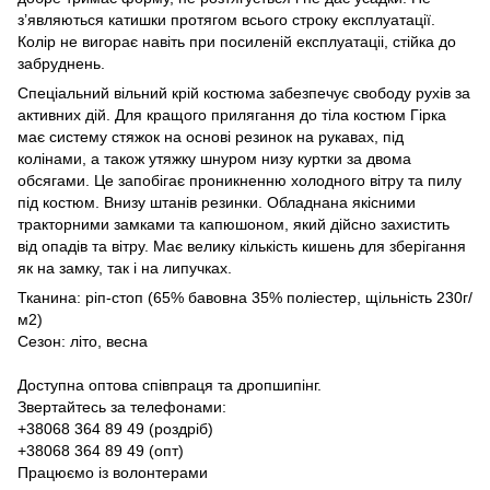
з’являються катишки протягом всього строку експлуатації.
Колір не вигорає навіть при посиленій експлуатаціі, стійка до
забруднень.
Спеціальний вільний крій костюма забезпечує свободу рухів за
активних дій. Для кращого прилягання до тіла костюм Гірка
має систему стяжок на основі резинок на рукавах, під
колінами, а також утяжку шнуром низу куртки за двома
обсягами. Це запобігає проникненню холодного вітру та пилу
під костюм. Внизу штанів резинки. Обладнана якісними
тракторними замками та капюшоном, який дійсно захистить
від опадів та вітру. Має велику кількість кишень для зберігання
як на замку, так і на липучках.
Тканина: ріп-стоп (65% бавовна 35% поліестер, щільність 230г/
м2)
Сезон: літо, весна
Доступна оптова співпраця та дропшипінг.
Звертайтесь за телефонами:
+38068 364 89 49 (роздріб)
+38068 364 89 49 (опт)
Працюємо із волонтерами