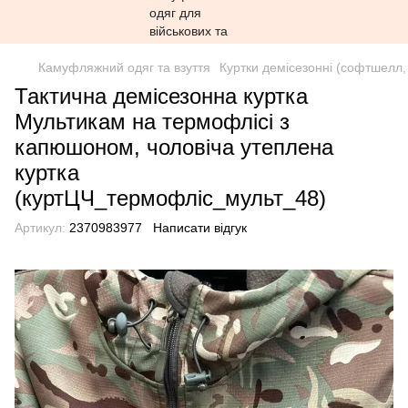
Камуфляжний одяг та взуття
Куртки демісезонні (софтшелл,
Тактична демісезонна куртка
Мультикам на термофлісі з
капюшоном, чоловіча утеплена
куртка
(куртЦЧ_термофліс_мульт_48)
Артикул:
2370983977
Написати відгук