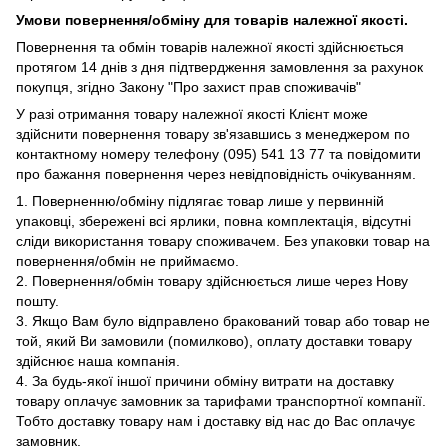
Умови повернення/обміну для товарів належної якості.
Повернення та обмін товарів належної якості здійснюється
протягом 14 днів з дня підтвердження замовлення за рахунок
покупця, згідно Закону "Про захист прав споживачів"
У разі отримання товару належної якості Клієнт може
здійснити повернення товару зв'язавшись з менеджером по
контактному номеру телефону (095) 541 13 77 та повідомити
про бажання повернення через невідповідність очікуванням.
1. Поверненню/обміну підлягає товар лише у первинній
упаковці, збережені всі ярлики, повна комплектація, відсутні
сліди використання товару споживачем. Без упаковки товар на
повернення/обмін не приймаємо.
2. Повернення/обмін товару здійснюється лише через Нову
пошту.
3. Якщо Вам було відправлено бракований товар або товар не
той, який Ви замовили (помилково), оплату доставки товару
здійснює наша компанія.
4. За будь-якої іншої причини обміну витрати на доставку
товару оплачує замовник за тарифами транспортної компанії.
Тобто доставку товару нам і доставку від нас до Вас оплачує
замовник.