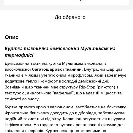
До обраного
Опис
Куртка тактична демісезонна Мультикам на
термофлісі
Демісезонна тактична куртка Мультикам виконана із
високоякісної
багатошарової тканини
. Внутрішній шар цієї
тканини є м'яким і утеплюючим мікрофлісом, який забезпечує
додаткове тепло і комфорт в холодні демісезонні дні.
Зовнішній шар тканини має структуру Rip-Stop (ріп-стоп) з
текстурою, аналогічною "вафельці", що надає їй міцності та
стійкості до зносу.
Куртка прямого крою з капюшоном, застібається на блискавку.
Фронтальна блискавка доходить до підборіддя, забезпечуючи
надійний захист шиї від вітру. Капюшон регулюється шнурком
із фіксатором. На грудях та рукавах розташовані липучки для
кріплення шевронів. Куртка оснащена кишенями на