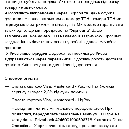
п'ятницю, суботу та неділю. У четвер та понеділок відправку
товару не здійснюємо.
-Особливість відправлення через "Укрпошта" дана служба
доставки не надає автоматично номеру ТТН, номери ТТН ми
отримуємо із затримкою в кілька днів. Ми можемо гарантувати
тільки одне, що ми передаємо на "Укрпошта" Ваше
замовлення, але номер ТТН надаємо із затримкою. Просимо
заздалегідь вибачити цей аспект у роботі з даною службою
доставки
-У Києві лише юридична адреса, всі посилки до Києва
відправляються через перевізників. З досвіду роботи доставка
до міста Київ наступного дня після відправлення.
Способи оплати
Оплата карткою Visa, Mastercard - WayForPay (комісія
сервису складає 2,5% від суми покупки)
Оплата карткою Visa, Mastercard - LiqPay
Накладний платіж з мінімальною передоплатою: При
післяплаті, передоплата замовлення мінімум 100 грн. на
карту банка Privatbank 4246001000598718 Ковтонюк Ганна
Олексіївна. У призначенні платежу, прохання вказувати