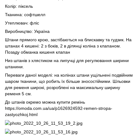
Колір: піксель
Тканина: софтшелл
Утеплювач: фліс
Виробництво: Україна
Штани прямого крою, застібаються на блискавку та гудзик. На
штанах 4 кишені: 2 з боків, 2 в ділянці коліна з клапаном.
Позаду обманка кишеня клапан
Низ штанів з хлястиком на липучці для регулювання ширини
штанини.
Переваги даної моделі: на колінах штани ущільнені подвійним
шаром тканини, що робить їх більше зносостійкими. Шльовки
для ременя широкі, розроблені на максимальну ширину
ременя 5 см.
До штанів окремо можна купити ремінь
https://omoda.com.ua/ua/p1626924592-remen-stropa-
zastyozhkoj.html