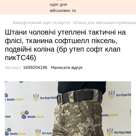
Камуфляжний одяг та взуття
Штани для військовослужбовців
Штани чоловічі утеплені тактичні на
флісі, тканина софтшелл піксель,
подвійні коліна (бр утеп софт клап
пикТС46)
Артикул:
1699204196
Написати відгук