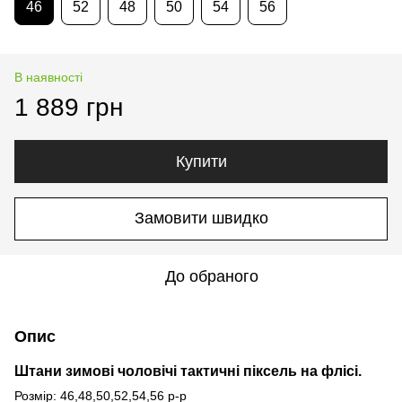
46
52
48
50
54
56
В наявності
1 889 грн
Купити
Замовити швидко
До обраного
Опис
Штани зимові чоловічі тактичні піксель на флісі.
Розмір: 46,48,50,52,54,56 р-р