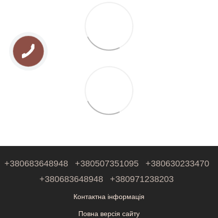
+380683648948
+380507351095
+380630233470
+380683648948
+380971238203
Контактна інформація
Повна версія сайту