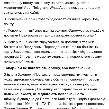
електронну пошту зазначену на сайті магазину, або в
месенджері Viber,
Telegram, WhatsApp по номеру телефону
зазначеному на сайті.
3. Повернення/обмін товару здійснюється лише через Нову
пошту.
4. Повернення здійснюється за рахунок Одержувача, службою
доставки Нова пошта за тарифами транспортної компанії.
5. Повернення коштів відбувається за домовленістю між
Клієнтом та Продавцем. Переведення коштів на банківську
карту Замовника після отримання та перевірки відправлення
протягом 24 годин з моменту отримання повернутого товару
неналежної якості.
Товари які не підлягають обміну, або поверненню.
Згідно із Законом
«Про захист прав споживачів»
, компанія
може відмовити споживачеві в обміні та поверненні товарів
належної якості, якщо вони відносяться до категорій, що
зазначені у чинному
Переліку непродовольчих товарів
належної якості, не підлягають поверненню та
обміну
.
Відповідно до Постанови Кабінету Міністрів України від
19 березня 1994 р. № 172 "Про реалізацію окремих положень
Закону України "Про захист прав споживачів", затверджено