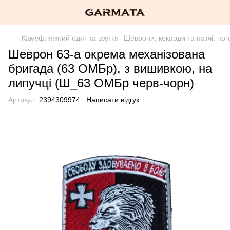
Камуфляжний одяг та взуття
Шеврони, кокарди та патчі, пог
Шеврон 63-а окрема механізована
бригада (63 ОМБр), з вишивкою, на
липучці (Ш_63 ОМБр черв-чорн)
Артикул:
2394309974
Написати відгук