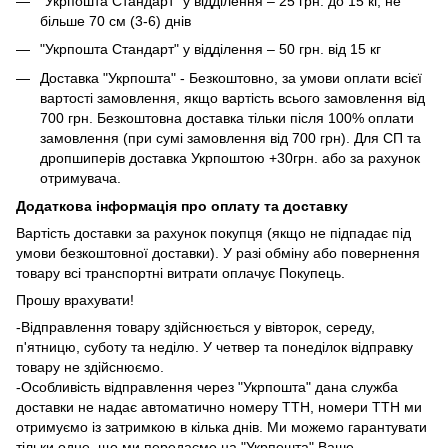
"Укрпошта Стандарт" у відділення – 25 грн. до 15 кг, не
більше 70 см (3-6) днів
"Укрпошта Стандарт" у відділення – 50 грн. від 15 кг
Доставка "Укрпошта" - Безкоштовно, за умови оплати всієї
вартості замовлення, якщо вартість всього замовлення від
700 грн. Безкоштовна доставка тільки після 100% оплати
замовлення (при сумі замовлення від 700 грн). Для СП та
дропшиперів доставка Укрпоштою +30грн. або за рахунок
отримувача.
Додаткова інформація про оплату та доставку
Вартість доставки за рахунок покупця (якщо не підпадає під
умови безкоштовної доставки). У разі обміну або повернення
товару всі транспортні витрати оплачує Покупець.
Прошу врахувати!
-Відправлення товару здійснюється у вівторок, середу,
п'ятницю, суботу та неділю. У четвер та понеділок відправку
товару не здійснюємо.
-Особливість відправлення через "Укрпошта" дана служба
доставки не надає автоматично номеру ТТН, номери ТТН ми
отримуємо із затримкою в кілька днів. Ми можемо гарантувати
тільки одне, що ми передаємо на "Укрпошта" Ваше