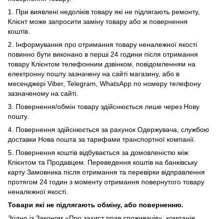
1.
При виявлені недоліків товару які не підлягають ремонту,
Клієнт може запросити заміну товару або ж повернення
коштів.
2. Інформування про отримання товару неналежної якості
повинно бути виконано в перші 24 години після отримання
товару Клієнтом телефонним дзвінком, повідомленням на
електронну пошту зазначену на сайті магазину, або в
месенджері Viber,
Telegram, WhatsApp по номеру телефону
зазначеному на сайті.
3. Повернення/обмін товару здійснюється лише через Нову
пошту.
4. Повернення здійснюється за рахунок Одержувача, службою
доставки Нова пошта за тарифами транспортної компанії.
5. Повернення коштів відбувається за домовленістю між
Клієнтом та Продавцем. Переведення коштів на банківську
карту Замовника після отримання та перевірки відправлення
протягом 24 годин з моменту отримання повернутого товару
неналежної якості.
Товари які не підлягають обміну, або поверненню.
Згідно із Законом
«Про захист прав споживачів»
, компанія