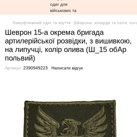
Камуфляжний одяг та взуття
Шеврони, кокарди та патчі, пог
Шеврон 15-а окрема бригада
артилерійської розвідки, з вишивкою,
на липучці, колір олива (Ш_15 обАр
польвий)
Артикул:
2390949223
Написати відгук