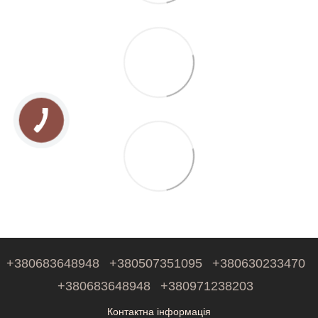
+380683648948
+380507351095
+380630233470
+380683648948
+380971238203
Контактна інформація