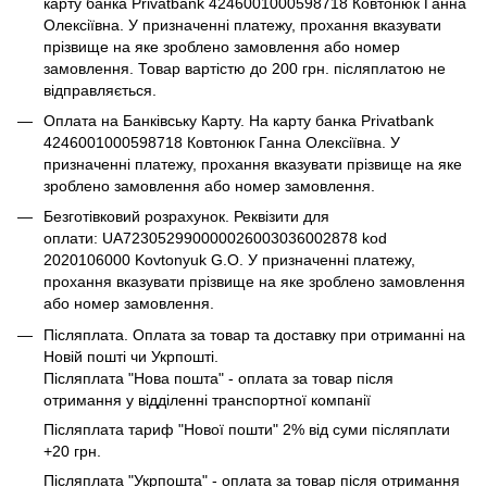
карту банка Privatbank 4246001000598718 Ковтонюк Ганна
Олексіївна. У призначенні платежу, прохання вказувати
прізвище на яке зроблено замовлення або номер
замовлення. Товар вартістю до 200 грн. післяплатою не
відправляється.
Оплата на Банківську Карту. На карту банка Privatbank
4246001000598718 Ковтонюк Ганна Олексіївна. У
призначенні платежу, прохання вказувати прізвище на яке
зроблено замовлення або номер замовлення.
Безготівковий розрахунок. Реквізити для
оплати: UA723052990000026003036002878 kod
2020106000 Kovtonyuk G.O. У призначенні платежу,
прохання вказувати прізвище на яке зроблено замовлення
або номер замовлення.
Післяплата. Оплата за товар та доставку при отриманні на
Новій пошті чи Укрпошті.
Післяплата "Нова пошта" - оплата за товар після
отримання у відділенні транспортної компанії
Післяплата тариф "Нової пошти" 2% від суми післяплати
+20 грн.
Післяплата "Укрпошта" - оплата за товар після отримання