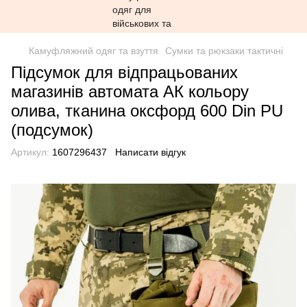
Камуфляжний одяг та взуття
Сумки та рюкзаки тактичні
Підсумок для відпрацьованих
магазинів автомата АК кольору
олива, тканина оксфорд 600 Din PU
(подсумок)
Артикул:
1607296437
Написати відгук