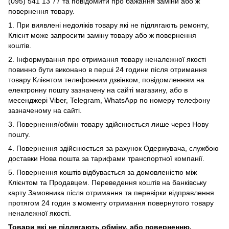
(095) 541 13 77 та повідомити про бажання заміни або ж
повернення товару.
1.
При виявлені недоліків товару які не підлягають ремонту,
Клієнт може запросити заміну товару або ж повернення
коштів.
2. Інформування про отримання товару неналежної якості
повинно бути виконано в перші 24 години після отримання
товару Клієнтом телефонним дзвінком, повідомленням на
електронну пошту зазначену на сайті магазину, або в
месенджері Viber,
Telegram, WhatsApp по номеру телефону
зазначеному на сайті.
3. Повернення/обмін товару здійснюється лише через Нову
пошту.
4. Повернення здійснюється за рахунок Одержувача, службою
доставки Нова пошта за тарифами транспортної компанії.
5. Повернення коштів відбувається за домовленістю між
Клієнтом та Продавцем. Переведення коштів на банківську
карту Замовника після отримання та перевірки відправлення
протягом 24 годин з моменту отримання повернутого товару
неналежної якості.
Товари які не підлягають обміну, або поверненню.