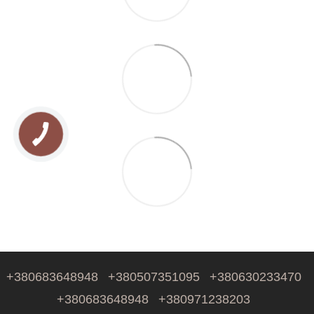
+380683648948
+380507351095
+380630233470
+380683648948
+380971238203