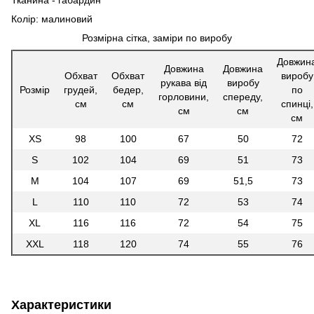
Тканина - габардин
Колір: малиновий
Розмірна сітка, заміри по виробу
Довжин
Довжина
Довжина
Обхват
Обхват
виробу
рукава від
виробу
Розмір
грудей,
бедер,
по
горловини,
спереду,
см
см
спинці,
см
см
см
XS
98
100
67
50
72
S
102
104
69
51
73
M
104
107
69
51,5
73
L
110
110
72
53
74
XL
116
116
72
54
75
XXL
118
120
74
55
76
Характеристики