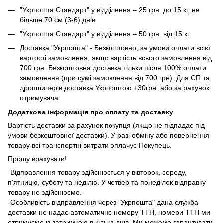
"Укрпошта Стандарт" у відділення – 25 грн. до 15 кг, не
більше 70 см (3-6) днів
"Укрпошта Стандарт" у відділення – 50 грн. від 15 кг
Доставка "Укрпошта" - Безкоштовно, за умови оплати всієї
вартості замовлення, якщо вартість всього замовлення від
700 грн. Безкоштовна доставка тільки після 100% оплати
замовлення (при сумі замовлення від 700 грн). Для СП та
дропшиперів доставка Укрпоштою +30грн. або за рахунок
отримувача.
Додаткова інформація про оплату та доставку
Вартість доставки за рахунок покупця (якщо не підпадає під
умови безкоштовної доставки). У разі обміну або повернення
товару всі транспортні витрати оплачує Покупець.
Прошу врахувати!
-Відправлення товару здійснюється у вівторок, середу,
п'ятницю, суботу та неділю. У четвер та понеділок відправку
товару не здійснюємо.
-Особливість відправлення через "Укрпошта" дана служба
доставки не надає автоматично номеру ТТН, номери ТТН ми
отримуємо із затримкою в кілька днів. Ми можемо гарантувати