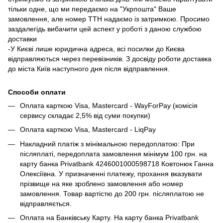
тільки одне, що ми передаємо на "Укрпошта" Ваше
замовлення, але номер ТТН надаємо із затримкою. Просимо
заздалегідь вибачити цей аспект у роботі з даною службою
доставки
-У Києві лише юридична адреса, всі посилки до Києва
відправляються через перевізників. З досвіду роботи доставка
до міста Київ наступного дня після відправлення.
Способи оплати
Оплата карткою Visa, Mastercard - WayForPay (комісія
сервису складає 2,5% від суми покупки)
Оплата карткою Visa, Mastercard - LiqPay
Накладний платіж з мінімальною передоплатою: При
післяплаті, передоплата замовлення мінімум 100 грн. на
карту банка Privatbank 4246001000598718 Ковтонюк Ганна
Олексіївна. У призначенні платежу, прохання вказувати
прізвище на яке зроблено замовлення або номер
замовлення. Товар вартістю до 200 грн. післяплатою не
відправляється.
Оплата на Банківську Карту. На карту банка Privatbank