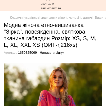
Класичні українські вишиванки жіночі, чоловічі, дитячі
Вишити
Модна жіноча етно-вишиванка
"Зірка", повсякденна, святкова,
тканина габардин Розмір: XS, S, M,
L, XL, XXL XS (ОИТ-rj216xs)
Артикул:
1650325069
Написати відгук