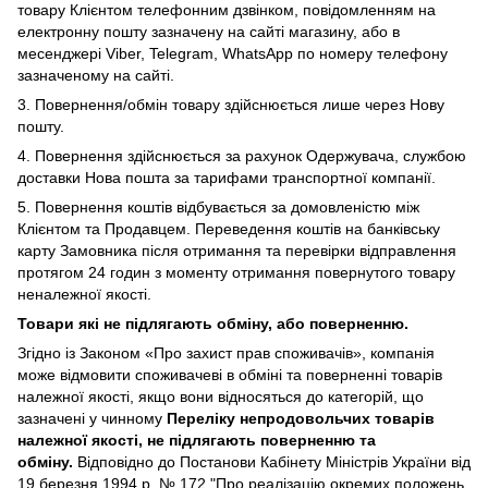
товару Клієнтом телефонним дзвінком, повідомленням на
електронну пошту зазначену на сайті магазину, або в
месенджері Viber,
Telegram, WhatsApp по номеру телефону
зазначеному на сайті.
3. Повернення/обмін товару здійснюється лише через Нову
пошту.
4. Повернення здійснюється за рахунок Одержувача, службою
доставки Нова пошта за тарифами транспортної компанії.
5. Повернення коштів відбувається за домовленістю між
Клієнтом та Продавцем. Переведення коштів на банківську
карту Замовника після отримання та перевірки відправлення
протягом 24 годин з моменту отримання повернутого товару
неналежної якості.
Товари які не підлягають обміну, або поверненню.
Згідно із Законом
«Про захист прав споживачів»
, компанія
може відмовити споживачеві в обміні та поверненні товарів
належної якості, якщо вони відносяться до категорій, що
зазначені у чинному
Переліку непродовольчих товарів
належної якості, не підлягають поверненню та
обміну
.
Відповідно до Постанови Кабінету Міністрів України від
19 березня 1994 р. № 172 "Про реалізацію окремих положень