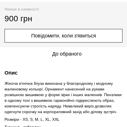
Немає в наявності
900 грн
Повідомити, коли з'явиться
До обраного
Опис
Жіноча етнічна блуза виконана у благородному і модному
малиновому кольорі. Орнамент нанесений на рукави
розкішною вишивкою у формі зірки і інших малюнків. Пензлики
в одному тоні з вишивкою гармонійно підкреслюють образ,
компенсуючи строгість наряду. Невеликий виріз дозволяє
одягнути сорочку на корпоративний захід або ділову зустріч.
Розміри - XS, S, M, L, XL, XXL