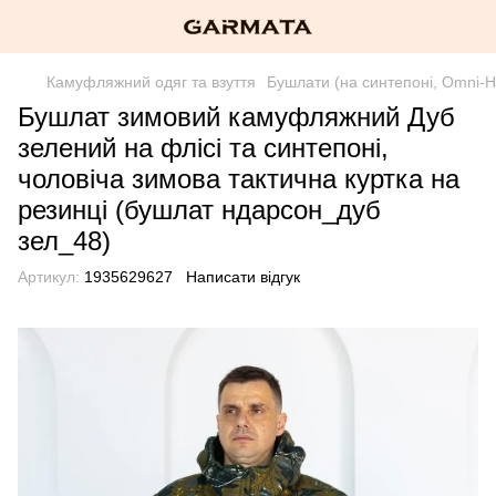
Камуфляжний одяг та взуття
Бушлати (на синтепоні, Omni-H
Бушлат зимовий камуфляжний Дуб
зелений на флісі та синтепоні,
чоловіча зимова тактична куртка на
резинці (бушлат ндарсон_дуб
зел_48)
Артикул:
1935629627
Написати відгук