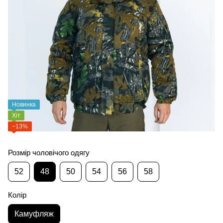
Новинка
Хіт
−13%
Розмір чоловічого одягу
52
48
50
54
56
58
Колір
Камуфляж