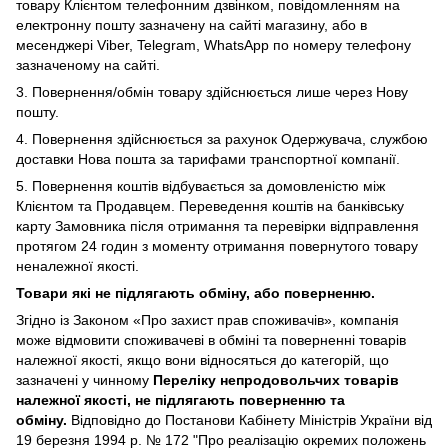
товару Клієнтом телефонним дзвінком, повідомленням на
електронну пошту зазначену на сайті магазину, або в
месенджері Viber,
Telegram, WhatsApp по номеру телефону
зазначеному на сайті.
3. Повернення/обмін товару здійснюється лише через Нову
пошту.
4. Повернення здійснюється за рахунок Одержувача, службою
доставки Нова пошта за тарифами транспортної компанії.
5. Повернення коштів відбувається за домовленістю між
Клієнтом та Продавцем. Переведення коштів на банківську
карту Замовника після отримання та перевірки відправлення
протягом 24 годин з моменту отримання повернутого товару
неналежної якості.
Товари які не підлягають обміну, або поверненню.
Згідно із Законом
«Про захист прав споживачів»
, компанія
може відмовити споживачеві в обміні та поверненні товарів
належної якості, якщо вони відносяться до категорій, що
зазначені у чинному
Переліку непродовольчих товарів
належної якості, не підлягають поверненню та
обміну
.
Відповідно до Постанови Кабінету Міністрів України від
19 березня 1994 р. № 172 "Про реалізацію окремих положень