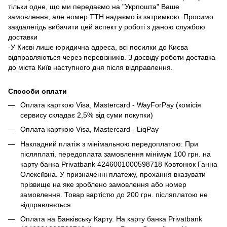
тільки одне, що ми передаємо на "Укрпошта" Ваше
замовлення, але номер ТТН надаємо із затримкою. Просимо
заздалегідь вибачити цей аспект у роботі з даною службою
доставки
-У Києві лише юридична адреса, всі посилки до Києва
відправляються через перевізників. З досвіду роботи доставка
до міста Київ наступного дня після відправлення.
Способи оплати
Оплата карткою Visa, Mastercard - WayForPay (комісія
сервису складає 2,5% від суми покупки)
Оплата карткою Visa, Mastercard - LiqPay
Накладний платіж з мінімальною передоплатою: При
післяплаті, передоплата замовлення мінімум 100 грн. на
карту банка Privatbank 4246001000598718 Ковтонюк Ганна
Олексіївна. У призначенні платежу, прохання вказувати
прізвище на яке зроблено замовлення або номер
замовлення. Товар вартістю до 200 грн. післяплатою не
відправляється.
Оплата на Банківську Карту. На карту банка Privatbank